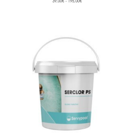
39,00
€
-
195,00
€