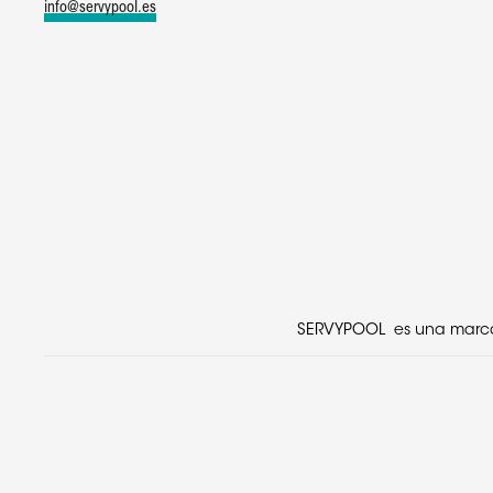
info@servypool.es
SERVYPOOL es una marca r