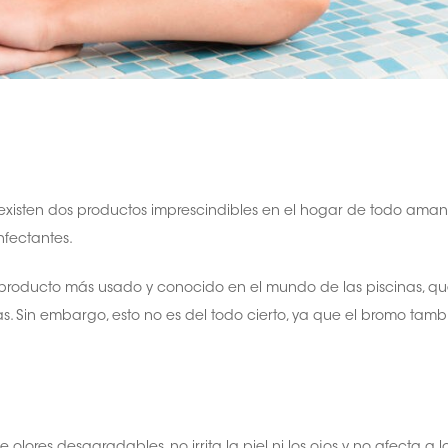
 existen dos productos imprescindibles en el hogar de todo amante
fectantes.
el producto más usado y conocido en el mundo de las piscinas,
. Sin embargo, esto no es del todo cierto, ya que el bromo tam
lores desagradables, no irrita la piel ni los ojos y no afecta a los